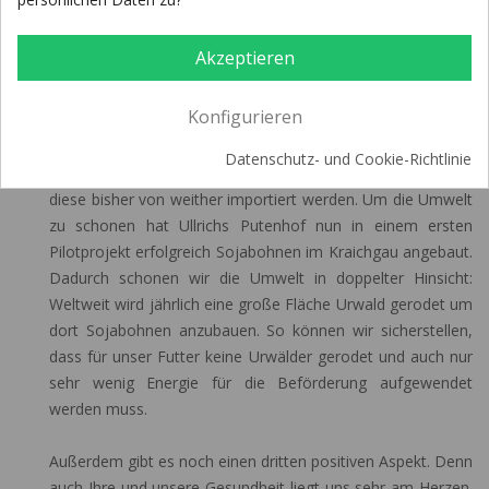
2013: Fürs Futter: Anbau eigener Sojabohnen ...
... aus dem Kraichgau anstatt z.B. aus Brasilien. Diese
Akzeptieren
werden für unser natürliches Tierfutter benötigt. Der
Umwelt und Ihrer Gesundheit zuliebe bauen wir dieses nun
Konfigurieren
selbst an. Ein wichtiger Bestandteil unseres eigenen
Tierfutters sind Sojabohnen. Diese sind vor allem als
Datenschutz- und Cookie-Richtlinie
Eiweißlieferant zwingend notwendig. Allerdings mussten
diese bisher von weither importiert werden. Um die Umwelt
zu schonen hat Ullrichs Putenhof nun in einem ersten
Pilotprojekt erfolgreich Sojabohnen im Kraichgau angebaut.
Dadurch schonen wir die Umwelt in doppelter Hinsicht:
Weltweit wird jährlich eine große Fläche Urwald gerodet um
dort Sojabohnen anzubauen. So können wir sicherstellen,
dass für unser Futter keine Urwälder gerodet und auch nur
sehr wenig Energie für die Beförderung aufgewendet
werden muss.
Außerdem gibt es noch einen dritten positiven Aspekt. Denn
auch Ihre und unsere Gesundheit liegt uns sehr am Herzen.