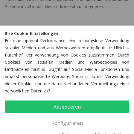
Äcker sinnvoll in das Gesamtkonzept zu integrieren.
Und das schmeckt man. Probieren Sie Putenfleisch von Ullrichs
Ihre Cookie-Einstellungen
Putenhof. Sie werden den Unterschied schmecken.
Für eine optimal Performance, eine reibungslose Verwendung
sozialer Medien und aus Werbezwecken empfiehlt dir Ullrichs-
Putenhof, der Verwendung von Cookies zuzustimmen. Durch
Cookies von sozialen Medien und Werbecookies von
Drittparteien hast du Zugriff auf Social-Media-Funktionen und
erhältst personalisierte Werbung. Stimmst du der Verwendung
dieser Cookies und der damit verbundenen Verarbeitung deiner
persönlichen Daten zu?
Akzeptieren
Konfigurieren