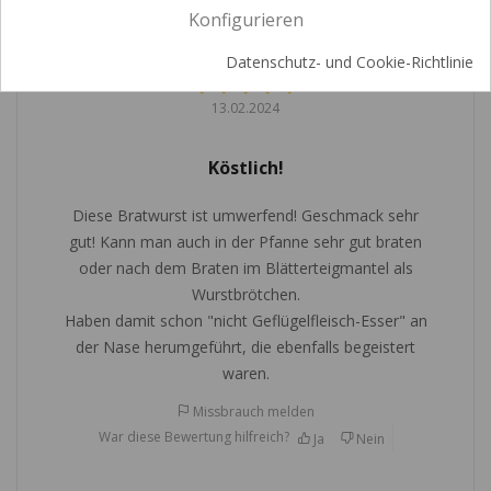
Konfigurieren
Ludwig L.
Datenschutz- und Cookie-Richtlinie
Verifizierter Kauf
13.02.2024
Köstlich!
Diese Bratwurst ist umwerfend! Geschmack sehr
gut! Kann man auch in der Pfanne sehr gut braten
oder nach dem Braten im Blätterteigmantel als
Wurstbrötchen.
Haben damit schon "nicht Geflügelfleisch-Esser" an
der Nase herumgeführt, die ebenfalls begeistert
waren.
Missbrauch melden
War diese Bewertung hilfreich?
Ja
Nein