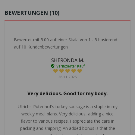
BEWERTUNGEN (10)
Bewertet mit
5.00
auf einer Skala von
1
-
5
basierend
auf
10
Kundenbewertungen
SHERONDA M.
Verifizierter Kauf
28.11.2025
Very delicious. Good for my body.
Ullrichs-Putenhof's turkey sausage is a staple in my
weekly meal plans. Very delicious, adding a nice
flavor to various recipes. I appreciate the care in
packing and shipping. An added bonus is that the