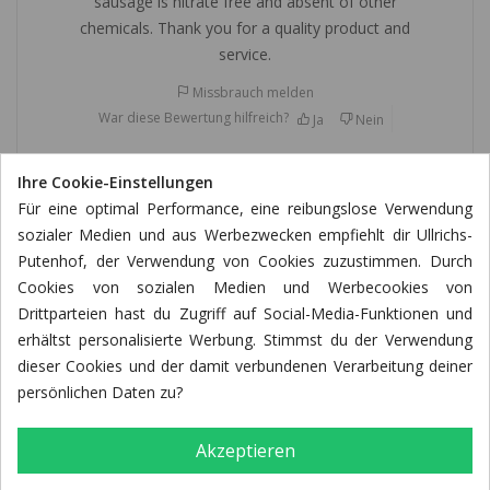
sausage is nitrate free and absent of other
chemicals. Thank you for a quality product and
service.
Missbrauch melden
War diese Bewertung hilfreich?
Ja
Nein
Ihre Cookie-Einstellungen
Für eine optimal Performance, eine reibungslose Verwendung
Sibille W.
Verifizierter Kauf
sozialer Medien und aus Werbezwecken empfiehlt dir Ullrichs-
Putenhof, der Verwendung von Cookies zuzustimmen. Durch
20.02.2025
Cookies von sozialen Medien und Werbecookies von
Drittparteien hast du Zugriff auf Social-Media-Funktionen und
Puten-Bratwurst (roh)
erhältst personalisierte Werbung. Stimmst du der Verwendung
dieser Cookies und der damit verbundenen Verarbeitung deiner
Hervorragend und sehr lecker
persönlichen Daten zu?
Missbrauch melden
War diese Bewertung hilfreich?
Ja
Nein
Akzeptieren