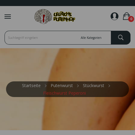
favorite_border
0
Startseite
Putenwurst
Stückwurst
Fleischwurst Peperoni