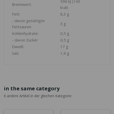
596 kJ (143
Brennwert:
kcal)
Fett:
8,3 g
- davon gesättigte
3 g
Fettsäuren
Kohlenhydrate:
0,5 g
- davon Zucker
0,5 g
Eiweiß:
17 g
Salz
1,9 g
in the same category
6 andere Artikel in der gleichen Kategorie: