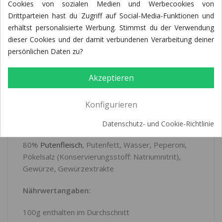
Cookies von sozialen Medien und Werbecookies von
Drittparteien hast du Zugriff auf Social-Media-Funktionen und
BEWERTUNGEN (1)
erhältst personalisierte Werbung. Stimmst du der Verwendung
dieser Cookies und der damit verbundenen Verarbeitung deiner
persönlichen Daten zu?
Beschreibung:
Akzeptieren
Typische Fleischwurst im Ring. Verfeinert mit
pikanten Peperonistückchen.
Konfigurieren
Zutaten:
Datenschutz- und Cookie-Richtlinie
80%
Putenfleisch
, Putenfett, Wasser, Peperoni,
Pökelsalz (Konservierungsstoff: Natriumnitrit),
Gewürze, Gewürzextrakte
Nährwertangaben:
100g enthalten im Durchschnitt