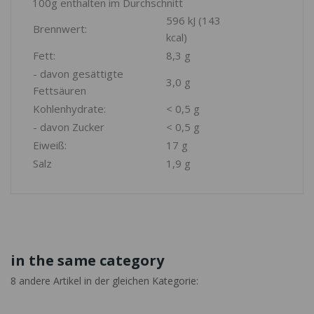
100g enthalten im Durchschnitt
596 kJ (143
Brennwert:
kcal)
Fett:
8,3 g
- davon gesättigte
3,0 g
Fettsäuren
Kohlenhydrate:
< 0,5 g
- davon Zucker
< 0,5 g
Eiweiß:
17 g
Salz
1,9 g
in the same category
8 andere Artikel in der gleichen Kategorie: