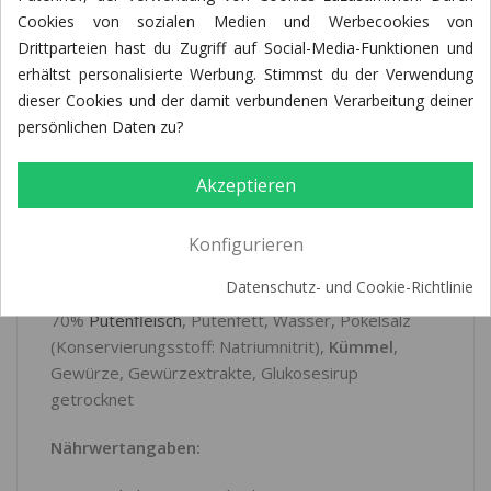
Cookies von sozialen Medien und Werbecookies von
BEWERTUNGEN (5)
Drittparteien hast du Zugriff auf Social-Media-Funktionen und
erhältst personalisierte Werbung. Stimmst du der Verwendung
dieser Cookies und der damit verbundenen Verarbeitung deiner
persönlichen Daten zu?
Beschreibung:
Akzeptieren
Leckere Wurst im Ring mit Oberkeulenstückchen
und Kümmel im Glas.
Konfigurieren
Zutaten:
Datenschutz- und Cookie-Richtlinie
70%
Putenfleisch
, Putenfett, Wasser, Pökelsalz
(Konservierungsstoff: Natriumnitrit),
Kümmel
,
Gewürze, Gewürzextrakte, Glukosesirup
getrocknet
Nährwertangaben: