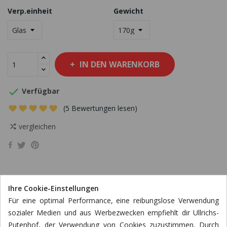
Verp.einheit
Gewicht
IN DEN WARENKORB

Verfügbar
(5 Bewertungen lesen)
vergleichen
Ihre Cookie-Einstellungen
BESCHREIBUNG
Für eine optimal Performance, eine reibungslose Verwendung
sozialer Medien und aus Werbezwecken empfiehlt dir Ullrichs-
ARTIKELDETAILS
Putenhof, der Verwendung von Cookies zuzustimmen. Durch