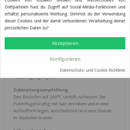
Drittparteien hast du Zugriff auf Social-Media-Funktionen und
ARTIKELDETAILS
erhältst personalisierte Werbung. Stimmst du der Verwendung
dieser Cookies und der damit verbundenen Verarbeitung deiner
BEWERTUNGEN (14)
persönlichen Daten zu?
Akzeptieren
Die Putenflügel eignen sich hervorragend zum
Konfigurieren
Kochen für Frikassee, für die Suppe oder um einen
Fond daraus herzustellen. Auch zum Braten sind die
Datenschutz- und Cookie-Richtlinie
Putenflügel geeignet.
Zubereitungsempfehlung
:
Den Backofen auf 200°C Umluft vorheizen. Die
Putenflügel kräftig mit Salz einreiben und in eine
Auflaufform legen. Anschließend circa eine Stunde
im Backofen braten.